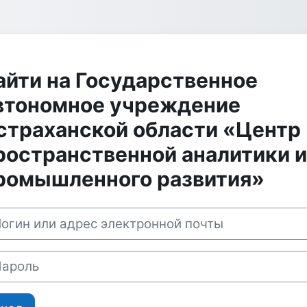
айти на Государственное
втономное учреждение
страханской области «Центр
ространственной аналитики и
ромышленного развития»
пустить и перейти к созданию новой учетной записи
ин или адрес электронной почты
оль