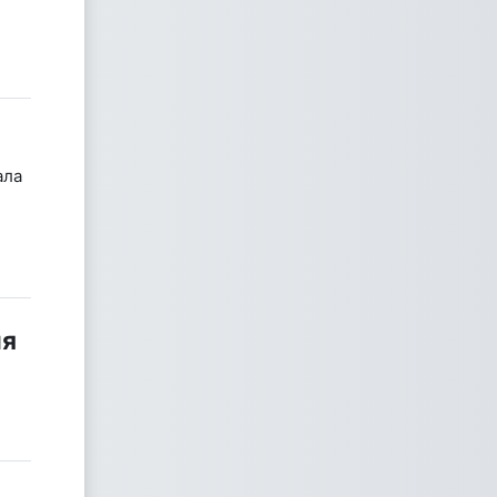
ала
ля